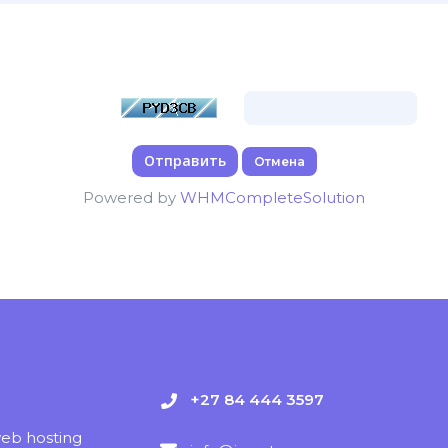
те символы с картинки для предотвращения автоматических отп
Отмена
Powered by
WHMCompleteSolution
+27 84 444 3597
web hosting