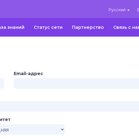
Русский
аза знаний
Статус сети
Партнерство
Связь с н
Email-адрес
итет