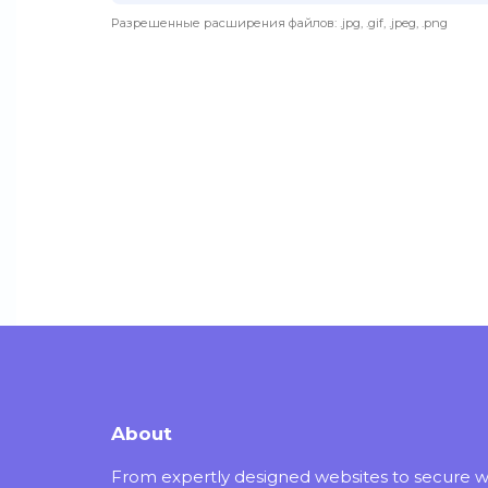
Разрешенные расширения файлов: .jpg, .gif, .jpeg, .png
Введи
About
From expertly designed websites to secure 