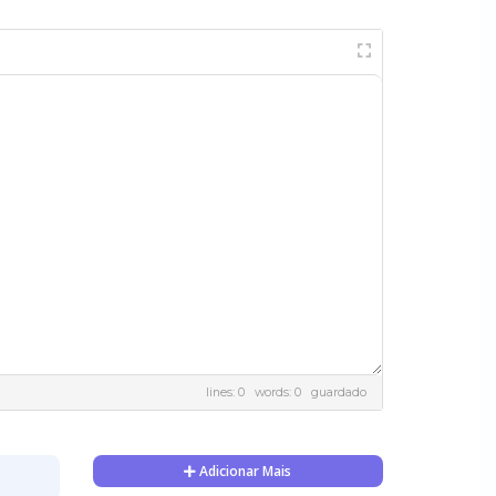
lines: 0 words: 0
guardado
Adicionar Mais