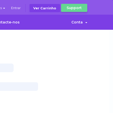
Support
ês
Entrar
Ver Carrinho
ntacte-nos
Conta