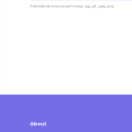
Extensões de arquivos permitidas: .jpg, .gif, .jpeg, .png
Por favor digite 
About