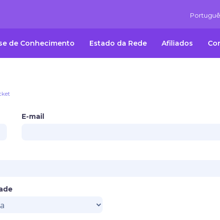
Portugu
se de Conhecimento
Estado da Rede
Afiliados
Co
cket
E-mail
dade