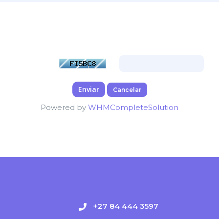
os caracteres que vê na imagem abaixo. Este passo é necessário para
fraudulentas.
Cancelar
Powered by
WHMCompleteSolution
+27 84 444 3597