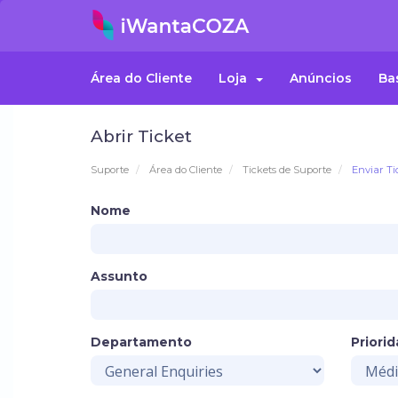
Área do Cliente
Loja
Anúncios
Ba
Abrir Ticket
Suporte
Área do Cliente
Tickets de Suporte
Enviar Ti
Nome
Assunto
Departamento
Priori