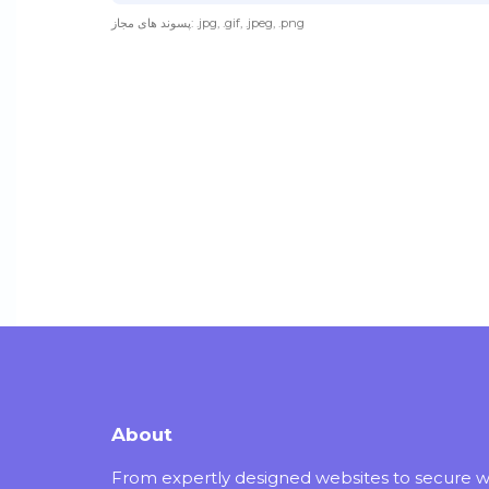
پسوند های مجاز: .jpg, .gif, .jpeg, .png
About
From expertly designed websites to secure 