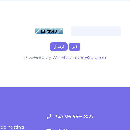
لغو
Powered by
WHMCompleteSolution
+27 84 444 3597
web hosting